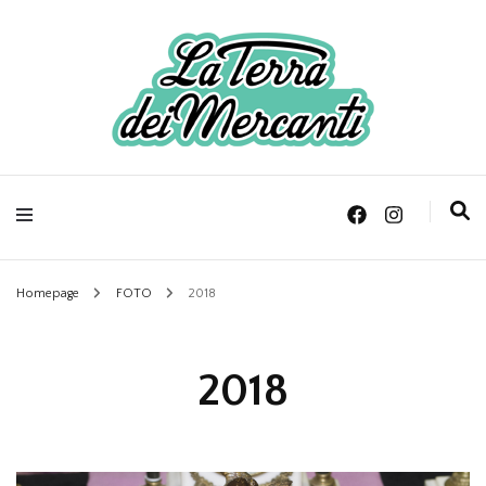
La Terra dei Mercanti
Fiera del Vintage,
modernariato e
collezionismo
Homepage
FOTO
2018
(Bastia Umbra)
2018